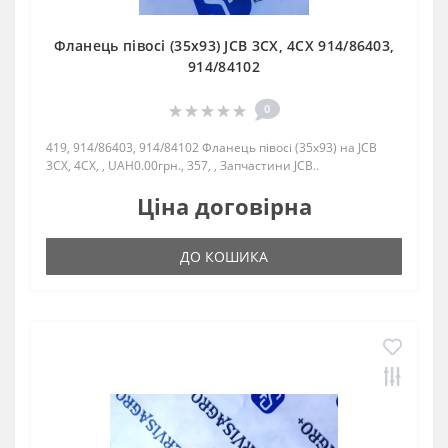
Фланець півосі (35х93) JCB 3CX, 4CX 914/86403,
914/84102
0
419, 914/86403, 914/84102 Фланець півосі (35х93) на JCB
3CX, 4CX, , UAH0.00грн., 357, , Запчастини JCB..
Ціна договірна
ДО КОШИКА