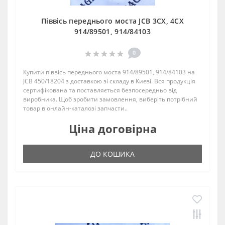
Піввісь переднього моста JCB 3CX, 4CX
914/89501, 914/84103
0
Купити піввісь переднього моста 914/89501, 914/84103 на
JCB 450/18204 з доставкою зі складу в Києві. Вся продукція
сертифікована та поставляється безпосередньо від
виробника. Щоб зробити замовлення, виберіть потрібний
товар в онлайн-каталозі запчасти..
Ціна договірна
ДО КОШИКА