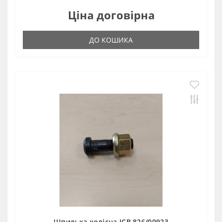
Ціна договірна
ДО КОШИКА
Шпилька колісна JCB 826/00923