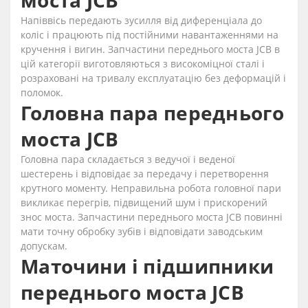
моста JCB
Напіввісь передають зусилля від диференціала до
коліс і працюють під постійними навантаженнями на
кручення і вигин. Запчастини переднього моста JCB в
цій категорії виготовляються з високоміцної сталі і
розраховані на тривалу експлуатацію без деформацій і
поломок.
Головна пара переднього
моста JCB
Головна пара складається з ведучої і веденої
шестерень і відповідає за передачу і перетворення
крутного моменту. Неправильна робота головної пари
викликає перегрів, підвищений шум і прискорений
знос моста. Запчастини переднього моста JCB повинні
мати точну обробку зубів і відповідати заводським
допускам.
Маточини і підшипники
переднього моста JCB