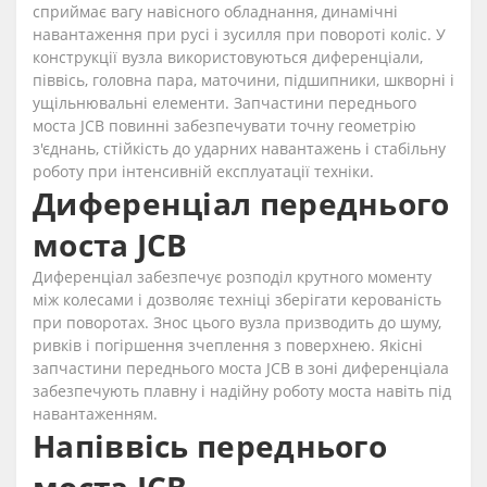
сприймає вагу навісного обладнання, динамічні
навантаження при русі і зусилля при повороті коліс. У
конструкції вузла використовуються диференціали,
піввісь, головна пара, маточини, підшипники, шкворні і
ущільнювальні елементи. Запчастини переднього
моста JCB повинні забезпечувати точну геометрію
з'єднань, стійкість до ударних навантажень і стабільну
роботу при інтенсивній експлуатації техніки.
Диференціал переднього
моста JCB
Диференціал забезпечує розподіл крутного моменту
між колесами і дозволяє техніці зберігати керованість
при поворотах. Знос цього вузла призводить до шуму,
ривків і погіршення зчеплення з поверхнею. Якісні
запчастини переднього моста JCB в зоні диференціала
забезпечують плавну і надійну роботу моста навіть під
навантаженням.
Напіввісь переднього