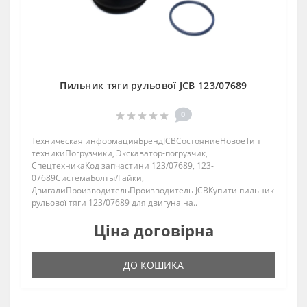
Пильник тяги рульової JCB 123/07689
0
Техническая информацияБрендJCBСостояниеНовоеТип
техникиПогрузчики, Экскаватор-погрузчик,
СпецтехникаКод запчастини 123/07689, 123-
07689СистемаБолты/Гайки,
ДвигалиПроизводительПроизводитель JCBКупити пильник
рульової тяги 123/07689 для двигуна на..
Ціна договірна
ДО КОШИКА