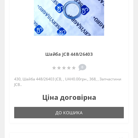
Шайба JCB 448/26403
0
430, Шайба 448/26403 JCB, , UAH0.00грн., 368, , Запчастини
JCB..
Ціна договірна
ДО КОШИКА