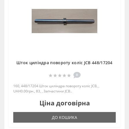
Шток циліндра повороту коліс JCB 448/17204
0
160, 448/17204 Шток циліндра повороту коліс JCB, ,
UAH0.00грн., 83, , Запчастини JCB..
Ціна договірна
ДО КОШИКА