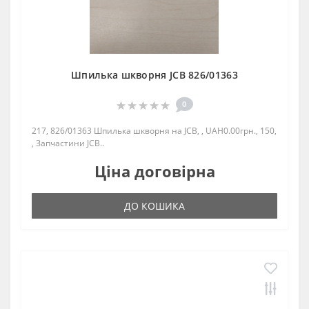
Шпилька шкворня JCB 826/01363
0
217, 826/01363 Шпилька шкворня на JCB, , UAH0.00грн., 150,
, Запчастини JCB..
Ціна договірна
ДО КОШИКА