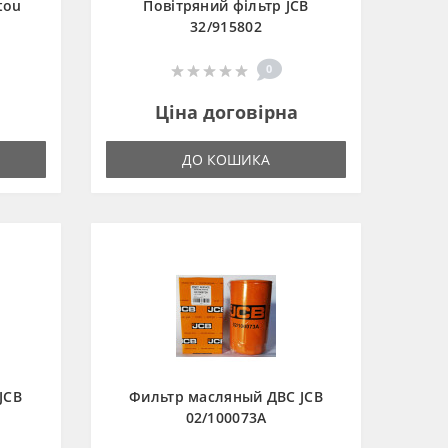
tou
Повітряний фільтр JCB
32/915802
0
Ціна договірна
ДО КОШИКА
JCB
Фильтр масляный ДВС JCB
02/100073A