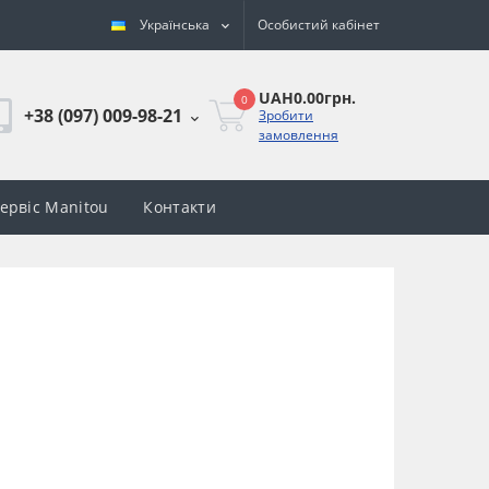
Українська
Особистий кабінет
UAH0.00грн.
0
+38 (097) 009-98-21
Зробити
замовлення
сервіс Manitou
Контакти