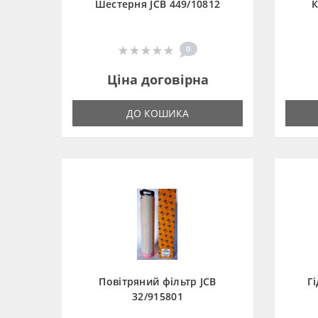
Шестерня JCB 449/10812
К
0
Ціна договірна
ДО КОШИКА
Повітряний фільтр JCB
Г
32/915801