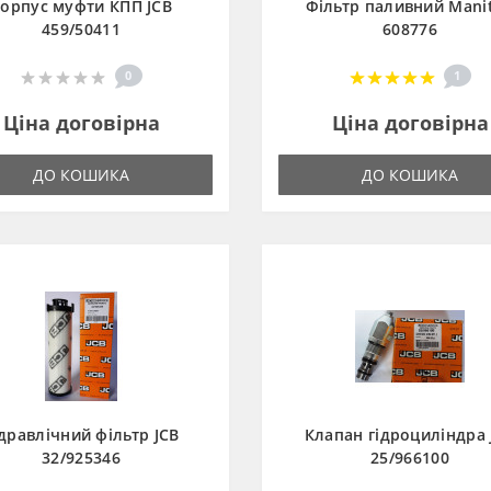
орпус муфти КПП JCB
Фільтр паливний Mani
459/50411
608776
0
1
Ціна договірна
Ціна договірна
ДО КОШИКА
ДО КОШИКА
ідравлічний фільтр JCB
Клапан гідроциліндра 
32/925346
25/966100