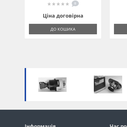
0
Ціна договірна
ДО КОШИКА
Інформація
Час р