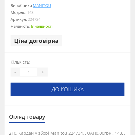
Виробники
MANITOU
Модель:
143
Артикул:
224734
Наявність:
В наявності
Ціна договірна
Кількість:
-
+
ДО КОШИКА
Огляд товару
210, Кардан у зборі Manitou 224734, , UAH0.00грн., 143, ,