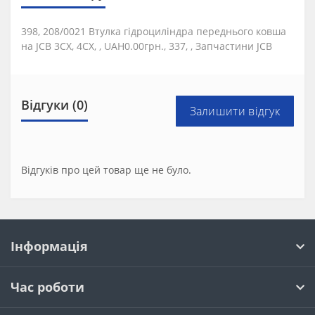
398, 208/0021 Втулка гідроциліндра переднього ковша
на JCB 3CX, 4CX, , UAH0.00грн., 337, , Запчастини JCB
Відгуки (0)
Залишити відгук
Відгуків про цей товар ще не було.
Інформація
Час роботи