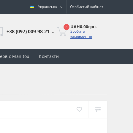
Українська
Особистий кабінет
UAH0.00грн.
0
+38 (097) 009-98-21
Зробити
замовлення
сервіс Manitou
Контакти