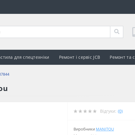
стила для спецтехніки
Ремонт і сервіс JCB
Ремонт та 
87844
ou
Відгуки:
(0)
Виробники
MANITOU