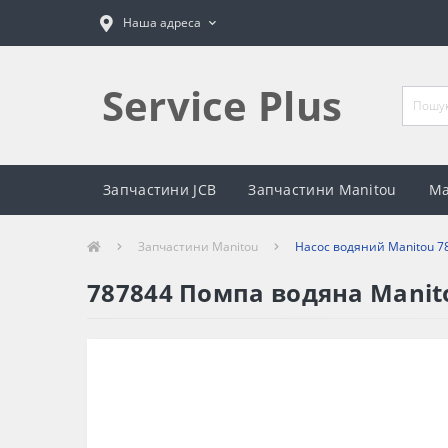
Наша адреса
Service Plus
Запчастини JCB
Запчастини Manitou
Ма
Запчастини Manitou
Насос водяний Manitou 7
787844 Помпа водяна Manit