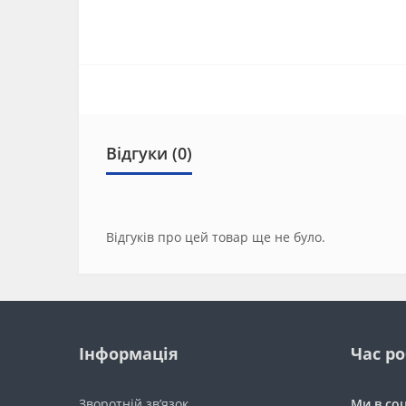
Відгуки (0)
Відгуків про цей товар ще не було.
Інформація
Час р
Зворотній зв’язок
Ми в со