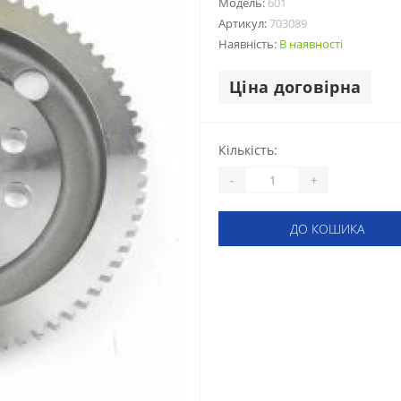
Модель:
601
Артикул:
703089
Наявність:
В наявності
Ціна договірна
Кількість:
-
+
ДО КОШИКА