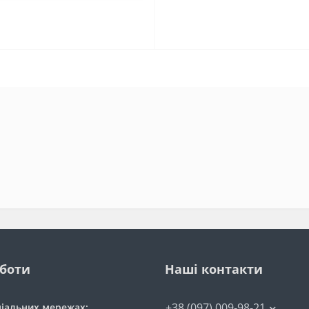
оботи
Наші контакти
+38 (097) 009-98-21
ціальних мережах: