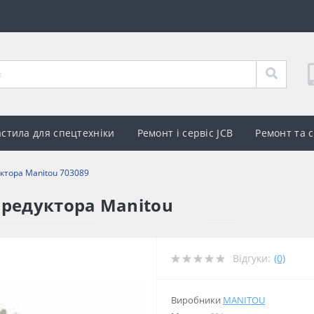
стила для спецтехніки
Ремонт і сервіс JCB
Ремонт та 
ктора Manitou 703089
 редуктора Manitou
Відгуки:
(0)
Виробники
MANITOU