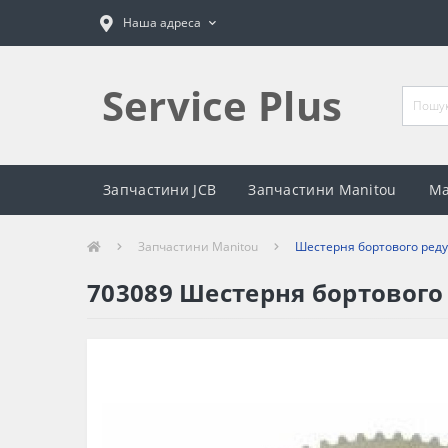
Наша адреса
Service Plus
Запчастини JCB
Запчастини Manitou
Ма
Запчастини Manitou
Шестерня бортового реду
703089 Шестерня бортового