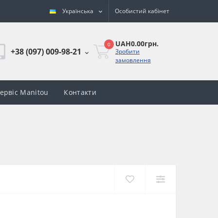
Українська
Особистий кабінет
UAH0.00грн.
0
+38 (097) 009-98-21
Зробити
замовлення
сервіс Manitou
Контакти