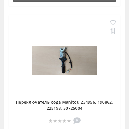
Переключатель хода Manitou 234956, 190862,
225198, 50725004
0